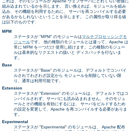
これは、そのモジュールが Apache ウェブサーバにどれくらい密接に
組み込まれているかを示します。 言い換えれば、モジュールを組み
込み、その機能を利用するために、 サーバを再コンパイルする必要
があるかもしれないということを示します。 この属性が取り得る値
は以下のものです:
MPM
ステータスが "MPM" のモジュールは
マルチプロセッシングモ
ジュール
です。 他の種類のモジュールとは違って、Apache は
常に MPM を一つだけ 使用し続けます。この種類のモジュー
ルは基本的なリクエストの扱いと ディスパッチを行ないま
す。
Base
ステータスが "Base" のモジュールは、デフォルトでコンパイ
ルされてわざわざ設定から モジュールを削除していない限
り、通常は利用可能です。
Extension
ステータスが "Extension" のモジュールは、 デフォルトではコ
ンパイルされず、サーバにも読み込まれません。 そのモジュ
ールとその機能を有効にするには、 サーバをビルドするため
の設定を変更して、Apache を再コンパイルする必要がありま
す。
Experimental
ステータスが "Experimental" のモジュールは、 Apache 配布