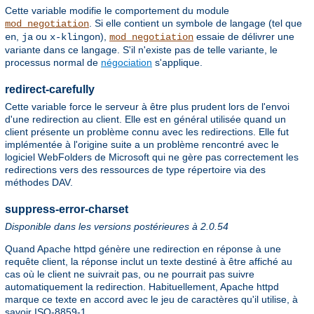
Cette variable modifie le comportement du module
. Si elle contient un symbole de langage (tel que
mod_negotiation
,
ou
),
essaie de délivrer une
en
ja
x-klingon
mod_negotiation
variante dans ce langage. S'il n'existe pas de telle variante, le
processus normal de
négociation
s'applique.
redirect-carefully
Cette variable force le serveur à être plus prudent lors de l'envoi
d'une redirection au client. Elle est en général utilisée quand un
client présente un problème connu avec les redirections. Elle fut
implémentée à l'origine suite a un problème rencontré avec le
logiciel WebFolders de Microsoft qui ne gère pas correctement les
redirections vers des ressources de type répertoire via des
méthodes DAV.
suppress-error-charset
Disponible dans les versions postérieures à 2.0.54
Quand Apache httpd génère une redirection en réponse à une
requête client, la réponse inclut un texte destiné à être affiché au
cas où le client ne suivrait pas, ou ne pourrait pas suivre
automatiquement la redirection. Habituellement, Apache httpd
marque ce texte en accord avec le jeu de caractères qu'il utilise, à
savoir ISO-8859-1.