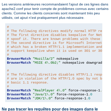
Les versions antérieures recommandaient l'ajout de ces lignes dans
apache2.conf pour tenir compte de problèmes connus avec certains
clients. Comme les clients concernés sont maintenant très peu
utilisés, cet ajout n'est pratiquement plus nécessaire.
#
# The following directives modify normal HTTP respon
# The first directive disables keepalive for Netscap
# spoof it. There are known problems with these brow
# The second directive is for Microsoft Internet Exp
# which has a broken HTTP/1.1 implementation and doe
# support keepalive when it is used on 301 or 302 (r
#
BrowserMatch
"Mozilla/2"
BrowserMatch
"MSIE 4\.0b2;"
 nokeepalive downgrade-1
.
#
# The following directive disables HTTP/1.1 response
# are in violation of the HTTP/1.0 spec by not being
# basic 1.1 response.
#
BrowserMatch
"RealPlayer 4\.0"
 force-response-1
.
0
BrowserMatch
"Java/1\.0"
 force-response-1
.
0
BrowserMatch
"JDK/1\.0"
 force-response-1
.
0
Ne pas tracer les requêtes pour des images dans le