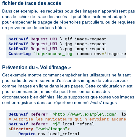
fichier de trace des accès
Dans cet exemple, les requêtes pour des images n'apparaissent pas
dans le fichier de trace des accès. Il peut être facilement adapté
pour empêcher le traçage de répertoires particuliers, ou de requêtes
en provenance de certains hôtes.
SetEnvIf
Request_URI
SetEnvIf
Request_URI
SetEnvIf
Request_URI
CustomLog
"logs/access_log"
 common env
=!
image-reques
Prévention du « Vol d'image »
Cet exemple montre comment empêcher les utilisateurs ne faisant
pas partie de votre serveur d'utiliser des images de votre serveur
comme images en ligne dans leurs pages. Cette configuration n'est
pas recommandée, mais elle peut fonctionner dans des
circonstances bien définies. Nous supposons que toutes vos images
sont enregistrées dans un répertoire nommé
.
/web/images
SetEnvIf
Referer
"^http://www\.example\.com/"
# Autorise les navigateurs qui n'envoient aucune inf
SetEnvIf
Referer
"^$"
<
Directory
"/web/images"
>
Require