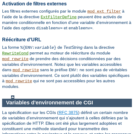
Activation de filtres externes
Les filtres externes configurés par le module
à
mod_ext_filter
l'aide de la directive
peuvent être activés de
ExtFilterDefine
manière conditionnelle en fonction d'une variable d'environnement à
l'aide des options
et
.
disableenv=
enableenv=
Réécriture d'URL
La forme
de
TestString
dans la directive
%{ENV:
variable
}
permet au moteur de réécriture du module
RewriteCond
de prendre des décisions conditionnées par des
mod_rewrite
variables d'environnement. Notez que les variables accessibles
dans
sans le préfixe
ne sont pas de véritables
mod_rewrite
ENV:
variables d'environnement. Ce sont plutôt des variables spécifiques
à
qui ne sont pas accessibles pour les autres
mod_rewrite
modules.
Variables d'environnement de CGI
La spécification sur les CGIs (
RFC 3875
) définit un certain nombre
de variables d'environnement qui s'ajoutent à celles définies par la
spécification de HTTP. Elles ont été plus largement adoptées et
constituent une méthode standard pour transmettre des
informations entre le navigateur et le serveur, et entre les processus