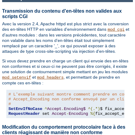
Transmission du contenu d'en-têtes non valides aux
scripts CGI
Avec la version 2.4, Apache httpd est plus strict avec la conversion
des en-têtes HTTP en variables d'environnement dans
et
mod_cgi
d'autres modules : dans les versions précédentes, tout caractère
non valable dans les noms d'en-têtes était tout simplement
remplacé par un caractère '_', ce qui pouvait exposer à des
attaques de type cross-site-scripting via injection d'en-têtes.
Si vous devez prendre en charge un client qui envoie des en-têtes
non conformes et si ceux-ci ne peuvent pas être corrigés, il existe
une solution de contournement simple mettant en jeu les modules
et
, et permettant de prendre en
mod_setenvif
mod_headers
compte ces en-têtes :
# L'exemple suivant montre comment prendre en compte
# Accept_Encoding non conforme envoyé par un client.
#
SetEnvIfNoCase
^
Accept
.
Encoding$
^(.*)
$ fix_accept_e
RequestHeader
 set 
Accept
-
Encoding
%{
fix_accept_encod
Modification du comportement protocolaire face à des
clients réagissant de manière non conforme