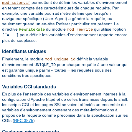
permettent de définir les variables d'environnement
mod_setenvif
en tenant compte des caractéristiques de chaque requête. Par
exemple, une variable pourrait n'être définie que lorsqu'un
navigateur spécifique (User-Agent) a généré la requête, ou
seulement quand un en-tête Referer particulier est présent. La
directive
du module
qui utilise l'option
RewriteRule
mod_rewrite
pour définir les variables d'environnement apporte encore
[E=...]
plus de souplesse.
Identifiants uniques
Finalement, le module
définit la variable
mod_unique_id
d'environnement
pour chaque requête à une valeur qui
UNIQUE_ID
est garantie unique parmi « toutes » les requêtes sous des
conditions très spécifiques.
Variables CGI standards
En plus de l'ensemble des variables d'environnement internes à la
configuration d'Apache httpd et de celles transmises depuis le shell,
les scripts CGI et les pages SSI se voient affectés un ensemble de
variables d'environnement contenant des méta-informations à
propos de la requête comme préconisé dans la spécification sur les
CGIs (
RFC 3875
).
Quelques mises en garde