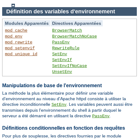
Définition des variables d'environnement
Modules Apparentés
Directives Apparentées
mod_cache
BrowserMatch
mod_env
BrowserMatchNoCase
mod_rewrite
PassEnv
mod_setenvif
RewriteRule
mod_unique_id
SetEnv
SetEnvIf
SetEnvIfNoCase
UnsetEnv
Manipulations de base de l'environnement
La méthode la plus élémentaire pour définir une variable
d'environnement au niveau d'Apache httpd consiste à utiliser la
directive inconditionnelle
. Les variables peuvent aussi être
SetEnv
transmises depuis l'environnement du shell à partir duquel le
serveur a été démarré en utilisant la directive
.
PassEnv
Définitions conditionnelles en fonction des requêtes
Pour plus de souplesse, les directives fournies par le module