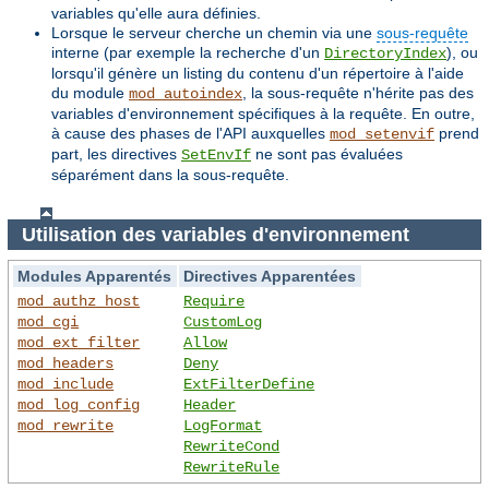
variables qu'elle aura définies.
Lorsque le serveur cherche un chemin via une
sous-requête
interne (par exemple la recherche d'un
), ou
DirectoryIndex
lorsqu'il génère un listing du contenu d'un répertoire à l'aide
du module
, la sous-requête n'hérite pas des
mod_autoindex
variables d'environnement spécifiques à la requête. En outre,
à cause des phases de l'API auxquelles
prend
mod_setenvif
part, les directives
ne sont pas évaluées
SetEnvIf
séparément dans la sous-requête.
Utilisation des variables d'environnement
Modules Apparentés
Directives Apparentées
mod_authz_host
Require
mod_cgi
CustomLog
mod_ext_filter
Allow
mod_headers
Deny
mod_include
ExtFilterDefine
mod_log_config
Header
mod_rewrite
LogFormat
RewriteCond
RewriteRule