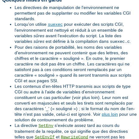
Les directives de manipulation de l'environnement ne
permettent pas de supplanter ou modifier les variables CGI
standards.
Lorsqu'on utilise
pour exécuter des scripts CGI,
suexec
l'environnement est nettoyé et réduit à un ensemble de
variables
sûres
avant l'exécution du script. La liste des
variables
sûres
est définie à la compilation dans
.
suexec.c
Pour des raisons de portabilité, les noms des variables
d'environnement ne peuvent contenir que des lettres, des
chiffres et le caractère « souligné ». En outre, le premier
caractère ne doit pas être un chiffre. Les caractères qui ne
satisfont pas à ces conditions seront remplacés par un
caractère « souligné » quand ils seront transmis aux scripts
CGI et aux pages SSI.
Les contenus d'en-têtes HTTP transmis aux scripts de type
CGI ou autre à l'aide de variables d'environnement
constituent un cas particulier (voir plus loin). Leur nom est
converti en majuscules et seuls les tirets sont remplacés par
des caractères '_' (« souligné ») ; si le format du nom de l'en-
tête n'est pas valide, celui-ci est ignoré. Voir
plus loin
pour une
solution de contournement du problème.
La directive
s'exécute assez tard au cours du
SetEnv
traitement de la requête, ce qui signifie que des directives
telles que
et
ne verront pas les
SetEnvIf
RewriteCond