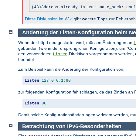
(48)Address already in use: make_sock: coul
Diese Diskussion im Wiki
gibt weitere Tipps zur Fehlerbe
Änderung der Listen-Konfiguration beim Ne
Wenn der httpd neu gestartet wird, müssen Änderungen an
L
gebunden (wie in der ursprünglichen Konfiguration), um "C
den verwendeten
-Direktiven vorgenommen werden, die
Listen
beendet.
Zum Beispiel kann die Änderung der Konfiguration von:
Listen
127.0
.
0.1
:
80
zur folgenden Konfiguration fehlschlagen, da das Binden an Po
Listen
80
Damit solche Konfigurationsänderungen wirksam werden, mus
Betrachtung von IPv6-Besonderheiten