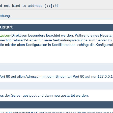
d not bind to address [::]:80
hebung.
ustart
-Direktiven besonders beachtet werden. Während eines Neustarts
isten
onnection refused"-Fehler für neue Verbindungsversuche zum Server 
 mit der alten Konfiguration in Konflikt stehen, schlägt die Konfigurat
rt 80 auf allen Adressen mit dem Binden an Port 80 auf nur 127.0.0.1 i
s der Server gestoppt und dann neu gestartet werden.