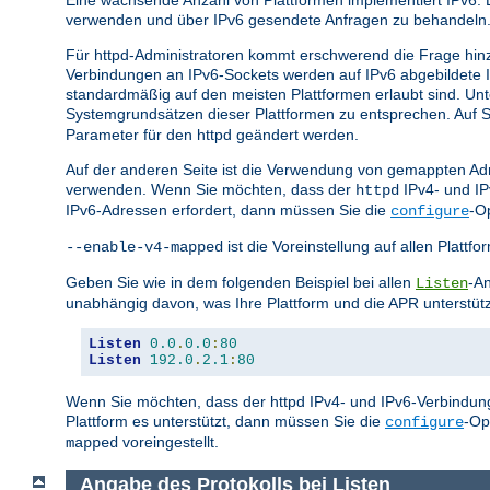
Eine wachsende Anzahl von Plattformen implementiert IPv6. 
verwenden und über IPv6 gesendete Anfragen zu behandeln
Für httpd-Administratoren kommt erschwerend die Frage hin
Verbindungen an IPv6-Sockets werden auf IPv6 abgebildete
standardmäßig auf den meisten Plattformen erlaubt sind. U
Systemgrundsätzen dieser Plattformen zu entsprechen. Auf Sy
Parameter für den httpd geändert werden.
Auf der anderen Seite ist die Verwendung von gemappten Adr
verwenden. Wenn Sie möchten, dass der
IPv4- und I
httpd
IPv6-Adressen erfordert, dann müssen Sie die
-O
configure
ist die Voreinstellung auf allen Plat
--enable-v4-mapped
Geben Sie wie in dem folgenden Beispiel bei allen
-An
Listen
unabhängig davon, was Ihre Plattform und die APR unterstüt
Listen
0.0
.
0.0
:
80
Listen
192.0
.
2.1
:
80
Wenn Sie möchten, dass der httpd IPv4- und IPv6-Verbindung
Plattform es unterstützt, dann müssen Sie die
-Op
configure
voreingestellt.
mapped
Angabe des Protokolls bei Listen