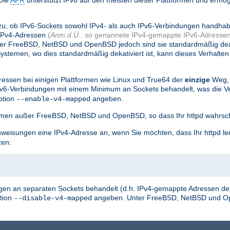
Die
APR
unterstützt IPv6 auf den meisten dieser Plattformen und ermög
.
zu, ob IPv6-Sockets sowohl IPv4- als auch IPv6-Verbindungen handha
 IPv4-Adressen
(
Anm.d.Ü.:
so genannete IPv4-gemappte IPv6-Adressen
nter FreeBSD, NetBSD und OpenBSD jedoch sind sie standardmäßig dea
stemen, wo dies standardmäßig dekativiert ist, kann dieses Verhalten
essen bei einigen Plattformen wie Linux und True64 der
einzige
Weg, 
Pv6-Verbindungen mit einem Minimum an Sockets behandelt, was die
ption
angeben.
--enable-v4-mapped
tformen außer FreeBSD, NetBSD und OpenBSD, so dass Ihr httpd wahrsch
weisungen eine IPv4-Adresse an, wenn Sie möchten, dass Ihr httpd le
zen:
en an separaten Sockets behandelt (d.h. IPv4-gemappte Adressen deak
tion
angeben. Unter FreeBSD, NetBSD und O
--disable-v4-mapped