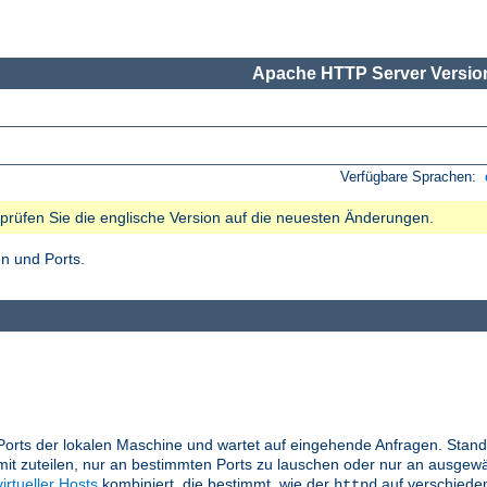
Apache HTTP Server Version
Verfügbare Sprachen:
e prüfen Sie die englische Version auf die neuesten Änderungen.
n und Ports.
Ports der lokalen Maschine und wartet auf eingehende Anfragen. Stand
it zuteilen, nur an bestimmten Ports zu lauschen oder nur an ausgewä
virtueller Hosts
kombiniert, die bestimmt, wie der
auf verschiede
httpd