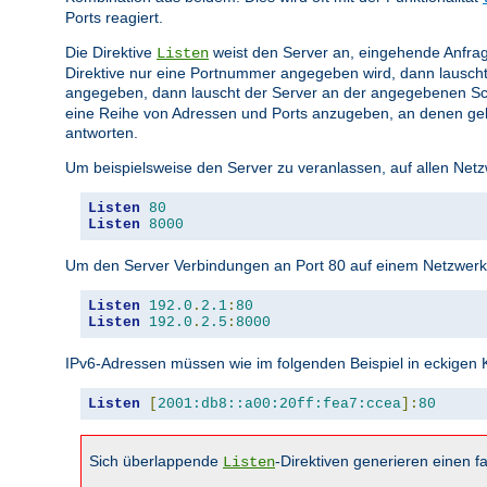
Ports reagiert.
Die Direktive
weist den Server an, eingehende Anfrag
Listen
Direktive nur eine Portnummer angegeben wird, dann lauscht
angegeben, dann lauscht der Server an der angegebenen Sc
eine Reihe von Adressen und Ports anzugeben, an denen gela
antworten.
Um beispielsweise den Server zu veranlassen, auf allen Netz
Listen
80
Listen
8000
Um den Server Verbindungen an Port 80 auf einem Netzwerkin
Listen
192.0
.
2.1
:
80
Listen
192.0
.
2.5
:
8000
IPv6-Adressen müssen wie im folgenden Beispiel in eckige
Listen
[
2001:db8::a00:20ff:fea7:ccea
]:
80
Sich überlappende
-Direktiven generieren einen fa
Listen