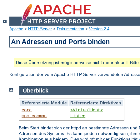
Apache
>
HTTP-Server
>
Dokumentation
>
Version 2.4
An Adressen und Ports binden
Diese Übersetzung ist möglicherweise nicht mehr aktuell. Bitt
Konfiguration der vom Apache HTTP Server verwendeten Adresse
Überblick
Referenzierte Module
Referenzierte Direktiven
core
<VirtualHost>
mpm_common
Listen
Beim Start bindet sich der httpd an bestimmte Adressen und 
Adressen des Systems. Es kann jeodch notwendig sein, ihm m
Kombination aus beidem. Dies wird oft mit der Funktionalität