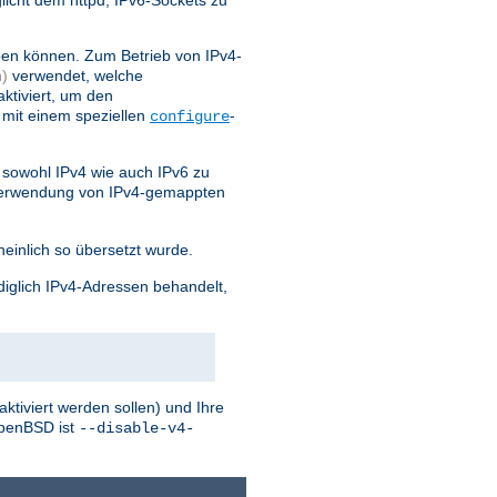
licht dem httpd, IPv6-Sockets zu
ben können. Zum Betrieb von IPv4-
)
verwendet, welche
ktiviert, um den
 mit einem speziellen
-
configure
sowohl IPv4 wie auch IPv6 zu
 Verwendung von IPv4-gemappten
einlich so übersetzt wurde.
diglich IPv4-Adressen behandelt,
tiviert werden sollen) und Ihre
penBSD ist
--disable-v4-