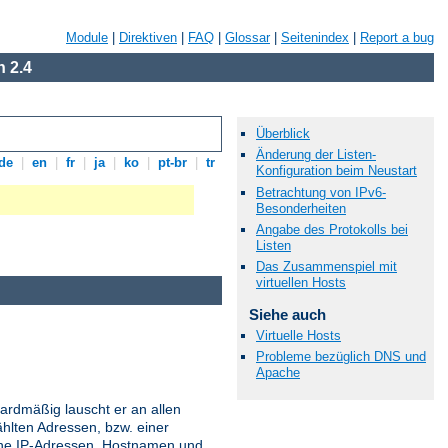
Module
|
Direktiven
|
FAQ
|
Glossar
|
Seitenindex
|
Report a bug
 2.4
Überblick
Änderung der Listen-
de
|
en
|
fr
|
ja
|
ko
|
pt-br
|
tr
Konfiguration beim Neustart
Betrachtung von IPv6-
Besonderheiten
Angabe des Protokolls bei
Listen
Das Zusammenspiel mit
virtuellen Hosts
Siehe auch
Virtuelle Hosts
Probleme bezüglich DNS und
Apache
ardmäßig lauscht er an allen
hlten Adressen, bzw. einer
ne IP-Adressen, Hostnamen und